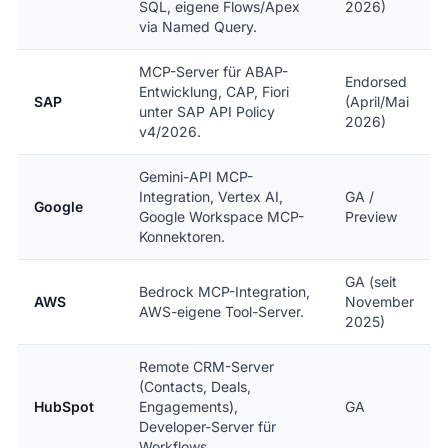
SQL, eigene Flows/Apex
2026)
via Named Query.
MCP-Server für ABAP-
Endorsed
Entwicklung, CAP, Fiori
SAP
(April/Mai
unter SAP API Policy
2026)
v4/2026.
Gemini-API MCP-
Integration, Vertex AI,
GA /
Google
Google Workspace MCP-
Preview
Konnektoren.
GA (seit
Bedrock MCP-Integration,
AWS
November
AWS-eigene Tool-Server.
2025)
Remote CRM-Server
(Contacts, Deals,
HubSpot
Engagements),
GA
Developer-Server für
Workflows.