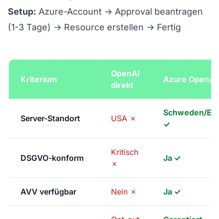
Setup:
Azure-Account → Approval beantragen
(1-3 Tage) → Resource erstellen → Fertig
OpenAI
Kriterium
Azure OpenAI
direkt
Schweden/EU
Server-Standort
USA ✗
✓
Kritisch
DSGVO-konform
Ja ✓
✗
AVV verfügbar
Nein ✗
Ja ✓