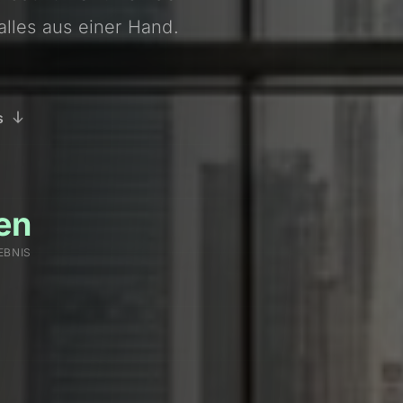
alles aus einer Hand.
s
en
EBNIS