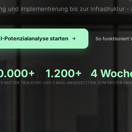
ing und Implementierung bis zur Infrastruktur - 
I-Potenzialanalyse starten
So funktioniert'
0.000+
1.200+
4 Woch
VE NUTZER TÄGLICH
KI-USE-CASES UMGESETZT
BIS ZUM ERSTEN ERG