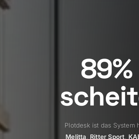
89% 
scheit
Plotdesk ist das System 
Melitta
,
Ritter Sport
,
KA