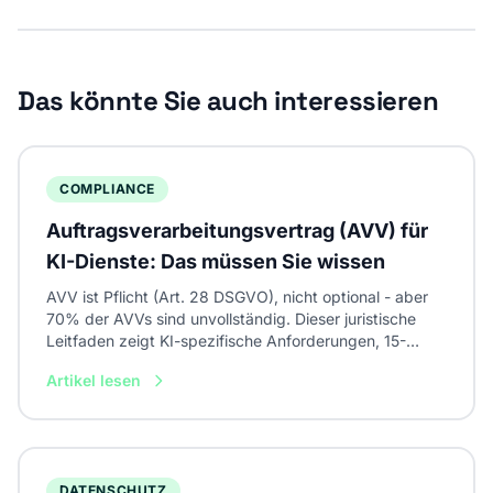
Das könnte Sie auch interessieren
COMPLIANCE
Auftragsverarbeitungsvertrag (AVV) für
KI-Dienste: Das müssen Sie wissen
AVV ist Pflicht (Art. 28 DSGVO), nicht optional - aber
70% der AVVs sind unvollständig. Dieser juristische
Leitfaden zeigt KI-spezifische Anforderungen, 15-
Punkte-Checkliste zur Prüfung und Muster-Klauseln für
Artikel lesen
Verhandlungen.
DATENSCHUTZ