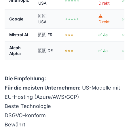
Anthropic
⭐⭐⭐⭐⭐
✅ 
USA
Direkt
🇺🇸
⚠️
Google
⭐⭐⭐⭐⭐
✅ 
USA
Direkt
Mistral AI
🇫🇷 FR
⭐⭐⭐
✅ Ja
✅ J
Aleph
🇩🇪 DE
⭐⭐⭐
✅ Ja
✅ J
Alpha
Die Empfehlung:
Für die meisten Unternehmen:
US-Modelle mit
EU-Hosting (Azure/AWS/GCP)
Beste Technologie
DSGVO-konform
Bewährt