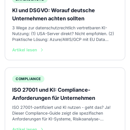
KI und DSGVO: Worauf deutsche
Unternehmen achten sollten
3 Wege zur datenschutzrechtlich vertretbaren KI-
Nutzung: (1) USA-Server direkt? Nicht empfohlen. (2)
Praktische Lösung: Azure/AWS/GCP mit EU Data
Boundary. (3) Kritische Anforderungen: Self-Hosting.
Artikel lesen
Dieser Leitfaden erklärt rechtliche Grundlagen (Art. 28,
44-49), zeigt Setup-Anforderungen für EU-Hosting
und gibt eine 15-Punkte-Checkliste zur
Anbieterbewertung.
COMPLIANCE
ISO 27001 und KI: Compliance-
Anforderungen für Unternehmen
ISO 27001-zertifiziert und KI nutzen - geht das? Ja!
Dieser Compliance-Guide zeigt die spezifischen
Anforderungen für KI-Systeme, Risikoanalyse-
Templates, Audit-Vorbereitung und eine 20-Punkte-
Artikel lesen