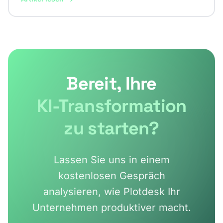
Checkliste für ISO-konforme KI-Nutzung.
Bereit, Ihre
KI-Transformation
zu starten?
Lassen Sie uns in einem
kostenlosen Gespräch
analysieren,
wie Plotdesk Ihr
Unternehmen produktiver macht.