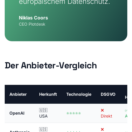
europäischem Datenschutz.
Niklas Coors
CEO Plotdesk
Der Anbieter-Vergleich
E
Anbieter
Herkunft
Technologie
DSGVO
Hos
🇺🇸
❌
✅
OpenAI
⭐⭐⭐⭐⭐
USA
Direkt
Azu
🇺🇸
❌