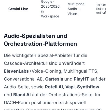
Google ·
Multimodal
Im Gemin
2025/2026
Gemini Live
Audio +
Enterpri
in
enthalte
Vision
Workspace
Audio-Spezialisten und
Orchestration-Plattformen
Die wichtigsten Spezial-Anbieter für die
Cascade-Architektur sind unverändert
ElevenLabs
(Voice-Cloning, Multilingual TTS,
Conversational AI),
Cartesia
und
PlayHT
auf der
Audio-Seite, sowie
Retell AI
,
Vapi
,
Synthflow
und
Bland AI
auf der Orchestrations-Seite. Im
DACH-Raum positionieren sich speziell