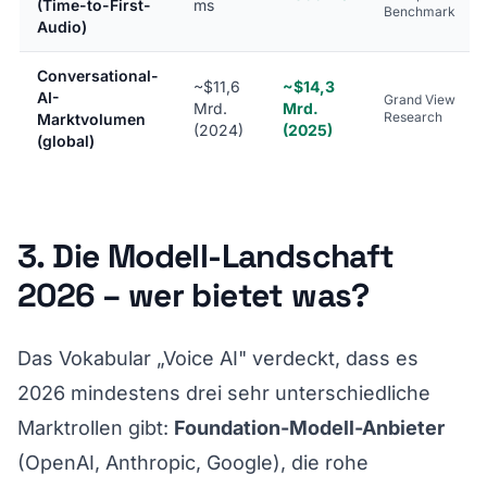
(Time-to-First-
ms
Benchmark
Audio)
Conversational-
~$11,6
~$14,3
AI-
Grand View
Mrd.
Mrd.
Research
Marktvolumen
(2024)
(2025)
(global)
3. Die Modell-Landschaft
2026 – wer bietet was?
Das Vokabular „Voice AI" verdeckt, dass es
2026 mindestens drei sehr unterschiedliche
Marktrollen gibt:
Foundation-Modell-Anbieter
(OpenAI, Anthropic, Google), die rohe