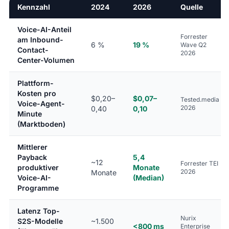
Kennzahl
2024
2026
Quelle
Voice-AI-Anteil
Forrester
am Inbound-
6 %
19 %
Wave Q2
Contact-
2026
Center-Volumen
Plattform-
Kosten pro
$0,20–
$0,07–
Tested.media
Voice-Agent-
2026
0,40
0,10
Minute
(Marktboden)
Mittlerer
Payback
5,4
~12
Forrester TEI
produktiver
Monate
2026
Monate
Voice-AI-
(Median)
Programme
Latenz Top-
Nurix
S2S-Modelle
~1.500
<800 ms
Enterprise