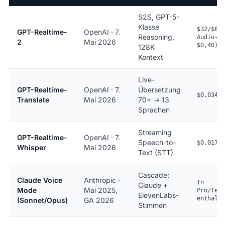
S2S, GPT-5-
Klasse
$32/$64 
GPT-Realtime-
OpenAI · 7.
Reasoning,
Audio-To
2
Mai 2026
$0,40)
128K
Kontext
Live-
GPT-Realtime-
OpenAI · 7.
Übersetzung
$0,034 /
Translate
Mai 2026
70+ → 13
Sprachen
Streaming
GPT-Realtime-
OpenAI · 7.
Speech-to-
$0,017 /
Whisper
Mai 2026
Text (STT)
Cascade:
Claude Voice
Anthropic ·
In
Claude +
Mode
Mai 2025,
Pro/Team
ElevenLabs-
enthalte
(Sonnet/Opus)
GA 2026
Stimmen