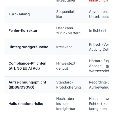
akzeptabel
unnatürlich
Sequentiell,
Asynchron, mi
Turn-Taking
klar
Unterbrechun
User kann
Fehler-Korrektur
In Echtzeit, m
zurückblättern
Kritisch (Voice
Hintergrundgeräusche
Irrelevant
Activity Detec
Hörbare Einga
Compliance-Pflichten
Hinweistext
Ansage + ggf.
(Art. 50 EU AI Act)
genügt
Wasserzeiche
Aufzeichnungspflicht
Standard-
Recording-Co
(BDSG/DSGVO)
Protokollierung
Aufbewahrungs
Hoch, aber
Hoch, schwer 
Halluzinationsrisiko
les- und
Echtzeit zu
korrigierbar
korrigieren