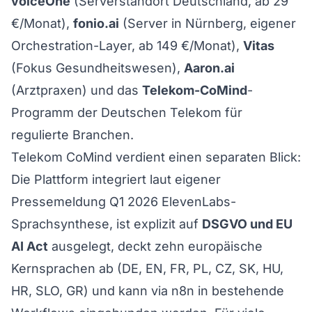
voiceOne
(Serverstandort Deutschland,
ab 29
€/Monat
),
fonio.ai
(Server in Nürnberg, eigener
Orchestration-Layer, ab 149 €/Monat),
Vitas
(Fokus Gesundheitswesen),
Aaron.ai
(Arztpraxen) und das
Telekom-CoMind
-
Programm der Deutschen Telekom für
regulierte Branchen.
Telekom CoMind verdient einen separaten Blick:
Die Plattform integriert laut
eigener
Pressemeldung Q1 2026
ElevenLabs-
Sprachsynthese, ist explizit auf
DSGVO und EU
AI Act
ausgelegt, deckt zehn europäische
Kernsprachen ab (DE, EN, FR, PL, CZ, SK, HU,
HR, SLO, GR) und kann via n8n in bestehende