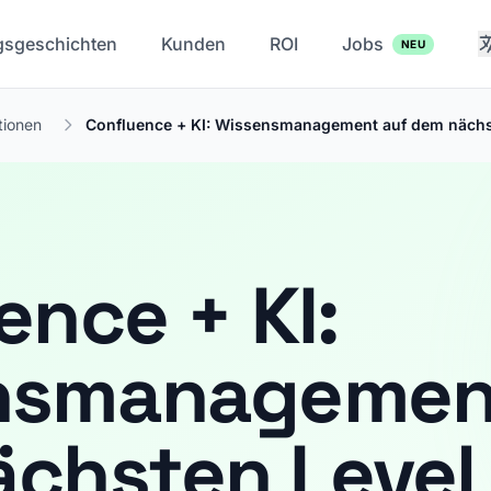
gsgeschichten
Kunden
ROI
Jobs
NEU
tionen
Confluence + KI: Wissensmanagement auf dem nächst
ence + KI:
nsmanagemen
chsten Level