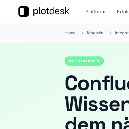
Plattform
Erfol
Home
Magazin
Integra
INTEGRATIONEN
Conflu
Wisse
dem nä