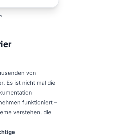
n
ier
n Tausenden von
. Es ist nicht mal die
okumentation
nehmen funktioniert –
bleme verstehen, die
chtige