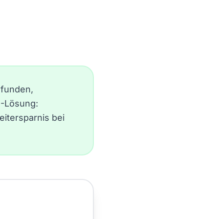
efunden,
I-Lösung:
itersparnis bei