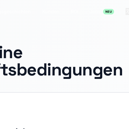
gsgeschichten
Kunden
ROI
Jobs
NEU
ine
ftsbedingungen