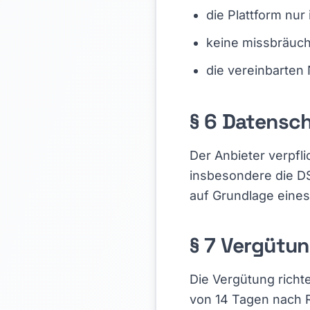
die Plattform nu
keine missbräuc
die vereinbarten
§ 6 Datensc
Der Anbieter verpfl
insbesondere die D
auf Grundlage eines
§ 7 Vergütu
Die Vergütung richt
von 14 Tagen nach R