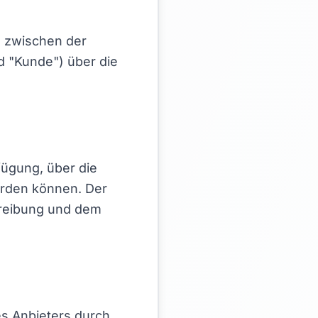
e zwischen der
d "Kunde") über die
fügung, über die
erden können. Der
hreibung und dem
s Anbieters durch