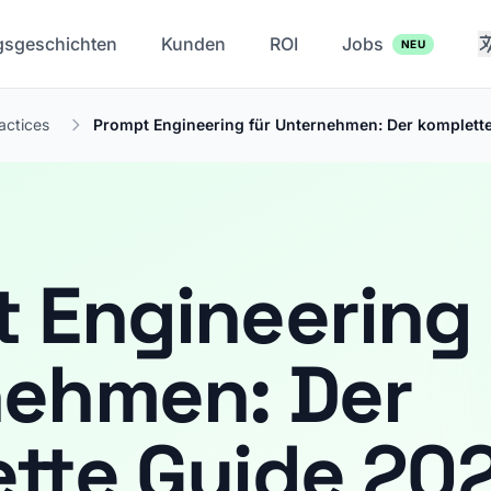
gsgeschichten
Kunden
ROI
Jobs
NEU
actices
Prompt Engineering für Unternehmen: Der komplette.
 Engineering 
nehmen: Der
tte Guide 20