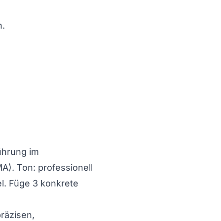
n.
ührung im
A). Ton: professionell
l. Füge 3 konkrete
räzisen,