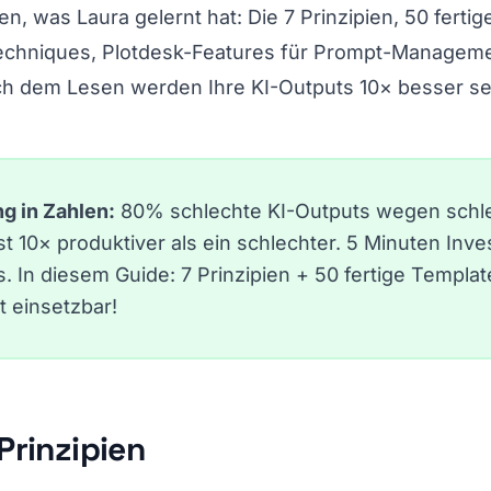
en, was Laura gelernt hat: Die 7 Prinzipien, 50 ferti
echniques, Plotdesk-Features für Prompt-Manageme
ch dem Lesen werden Ihre KI-Outputs 10× besser sei
g in Zahlen:
80% schlechte KI-Outputs wegen schle
st 10× produktiver als ein schlechter. 5 Minuten In
s. In diesem Guide: 7 Prinzipien + 50 fertige Templ
t einsetzbar!
Prinzipien