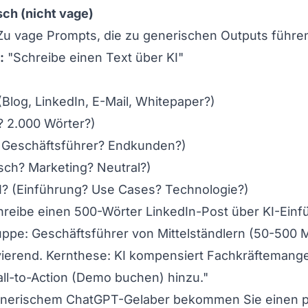
isch (nicht vage)
 Zu vage Prompts, die zu generischen Outputs führe
:
"Schreibe einen Text über KI"
Blog, LinkedIn, E-Mail, Whitepaper?)
? 2.000 Wörter?)
? Geschäftsführer? Endkunden?)
sch? Marketing? Neutral?)
I? (Einführung? Use Cases? Technologie?)
reibe einen 500-Wörter LinkedIn-Post über KI-Einf
ppe: Geschäftsführer von Mittelständlern (50-500 M
vierend. Kernthese: KI kompensiert Fachkräftemange
all-to-Action (Demo buchen) hinzu."
enerischem ChatGPT-Gelaber bekommen Sie einen p