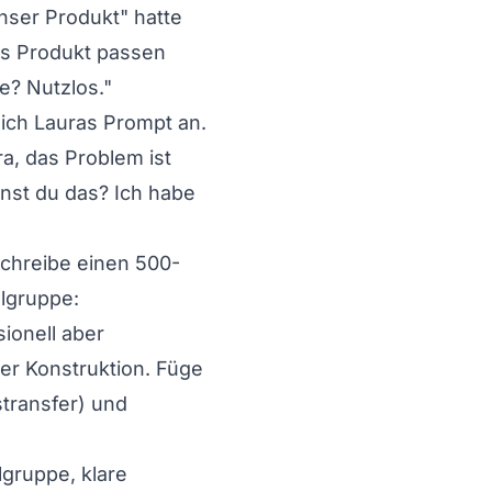
nser Produkt" hatte
des Produkt passen
e? Nutzlos."
sich Lauras Prompt an.
a, das Problem ist
inst du das? Ich habe
Schreibe einen 500-
lgruppe:
ionell aber
er Konstruktion. Füge
stransfer) und
lgruppe, klare