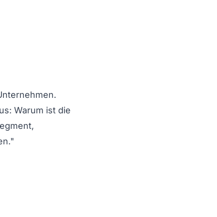
-Unternehmen.
us: Warum ist die
segment,
en."