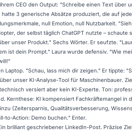
 ihrem CEO den Output: "Schreibe einen Text über u
I hatte 3 generische Absätze produziert, die auf je
llungsmerkmale, null Emotion, null Nutzbarkeit. "Sieh
opter, der selbst täglich ChatGPT nutzte – schaute 
über unser Produkt." Sechs Wörter. Er seufzte. "Laur
lem ist dein Prompt." Laura wurde defensiv. "Wie me
ill!"
 Laptop. "Schau, lass mich dir zeigen." Er tippte: "
über unser KI-Analyse-Tool für Maschinenbauer. Zie
echnisch versiert aber kein KI-Experte. Ton: profess
nd. Kernthese: KI kompensiert Fachkräftemangel in d
hinzu (Zeitersparnis, Qualitätsverbesserung, Wissen
ll-to-Action: Demo buchen." Enter.
n brilliant geschriebener LinkedIn-Post. Präzise Zie