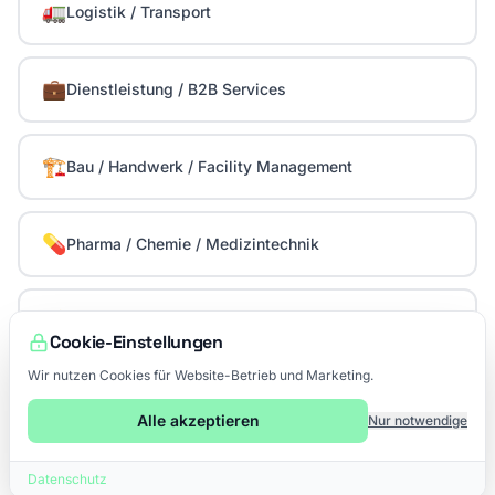
🚛
Logistik / Transport
💼
Dienstleistung / B2B Services
🏗️
Bau / Handwerk / Facility Management
💊
Pharma / Chemie / Medizintechnik
⚡
Energie / Versorgung
Cookie-Einstellungen
Wir nutzen Cookies für Website-Betrieb und Marketing.
🔧
Andere
Alle akzeptieren
Nur notwendige
Datenschutz
Weiter